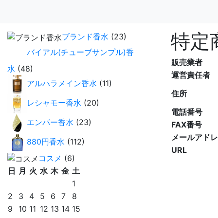
特定
ブランド香水
(23)
バイアル(チューブサンプル)香
販売業者
水
(48)
運営責任者
アルハラメイン香水
(11)
住所
レシャモー香水
(20)
電話番号
エンパー香水
(23)
FAX番号
メールアドレ
880円香水
(112)
URL
コスメ
(6)
日
月
火
水
木
金
土
1
2
3
4
5
6
7
8
9
10
11
12
13
14
15