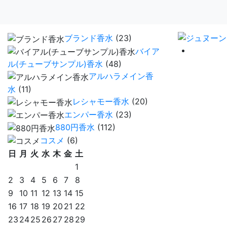
ブランド香水
(23)
バイア
ル(チューブサンプル)香水
(48)
アルハラメイン香
水
(11)
レシャモー香水
(20)
エンパー香水
(23)
880円香水
(112)
コスメ
(6)
日
月
火
水
木
金
土
1
2
3
4
5
6
7
8
9
10
11
12
13
14
15
16
17
18
19
20
21
22
23
24
25
26
27
28
29