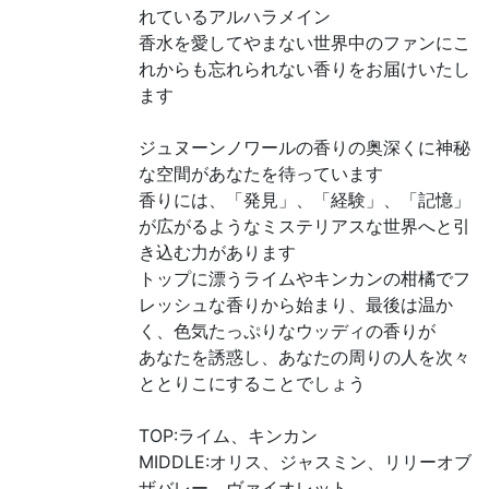
れているアルハラメイン
香水を愛してやまない世界中のファンにこ
れからも忘れられない香りをお届けいたし
ます
ジュヌーンノワールの香りの奥深くに神秘
な空間があなたを待っています
香りには、「発見」、「経験」、「記憶」
が広がるようなミステリアスな世界へと引
き込む力があります
トップに漂うライムやキンカンの柑橘でフ
レッシュな香りから始まり、最後は温か
く、色気たっぷりなウッディの香りが
あなたを誘惑し、あなたの周りの人を次々
ととりこにすることでしょう
TOP:ライム、キンカン
MIDDLE:オリス、ジャスミン、リリーオブ
ザバレー、ヴァイオレット