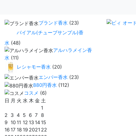
ブランド香水
(23)
バイアル(チューブサンプル)香
水
(48)
アルハラメイン香
水
(11)
レシャモー香水
(20)
エンパー香水
(23)
880円香水
(112)
コスメ
(6)
日
月
火
水
木
金
土
1
2
3
4
5
6
7
8
9
10
11
12
13
14
15
16
17
18
19
20
21
22